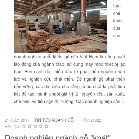
hạn
chế
khác
của
các
doanh nghiệp xuất khẩu gỗ của Việt Nam là năng suất
lao động của ngành thấp, sử dụng máy móc thiết bị lạc
hậu. Bên cạnh đó, thiếu đầu tư phát triển nguồn nhân
lực và nghiên cứu phát triển. Để ngành gỗ phát triển
bền vững, các đại biểu cho rằng, mấu chốt là phải liên
kết để tạo thành chuỗi giá trị từ nguyên liệu, sản xuất,
chế biến và tiếp cận thị trường. Các doanh nghiệp cần...
21 JULY 2017
TIN TỨC NGÀNH GỖ
HITS: 21822
RATING:
Doanh nghiệp ngành gỗ "khát"