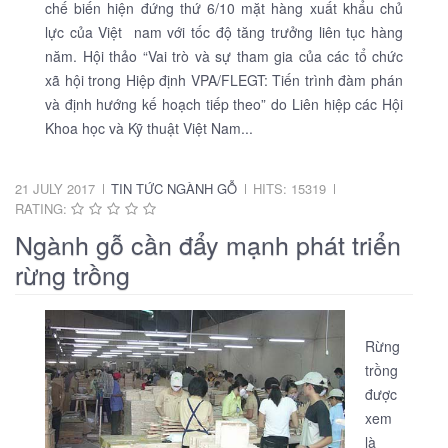
chế biến hiện đứng thứ 6/10 mặt hàng xuất khẩu chủ
lực của Việt nam với tốc độ tăng trưởng liên tục hàng
năm. Hội thảo “Vai trò và sự tham gia của các tổ chức
xã hội trong Hiệp định VPA/FLEGT: Tiến trình đàm phán
và định hướng kế hoạch tiếp theo” do Liên hiệp các Hội
Khoa học và Kỹ thuật Việt Nam...
21 JULY 2017
TIN TỨC NGÀNH GỖ
HITS: 15319
RATING:
Ngành gỗ cần đẩy mạnh phát triển
rừng trồng
Rừng
trồng
được
xem
là