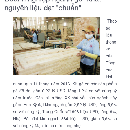
nguyên liệu đạt "chuẩn"
Theo
số
liệu
thống
kê
của
Tổng
cục
Hải
quan, qua 11 tháng năm 2016, XK gỗ và các sản phẩm
gỗ đã đạt gần 6,22 tỷ USD, tăng 1,2% so với cùng kỳ
năm trước. Các thị trường XK chủ yếu của ngành này
gồm: Hoa Kỳ đạt kim ngạch gần 2,52 tỷ USD, tăng 5,9%
so với cùng kỳ; Trung Quốc với 903 triệu USD, tăng 9%;
Nhật Bản đạt kim ngạch 884 triệu USD, giảm 5,6% so
với cùng kỳ.Mặc dù có mức tăng nhẹ...