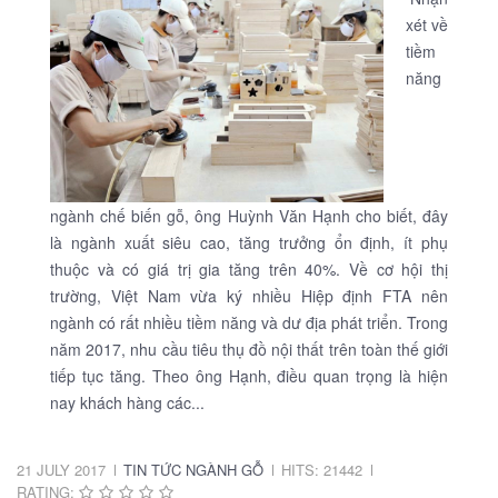
xét về
tiềm
năng
ngành chế biến gỗ, ông Huỳnh Văn Hạnh cho biết, đây
là ngành xuất siêu cao, tăng trưởng ổn định, ít phụ
thuộc và có giá trị gia tăng trên 40%. Về cơ hội thị
trường, Việt Nam vừa ký nhiều Hiệp định FTA nên
ngành có rất nhiều tiềm năng và dư địa phát triển. Trong
năm 2017, nhu cầu tiêu thụ đồ nội thất trên toàn thế giới
tiếp tục tăng. Theo ông Hạnh, điều quan trọng là hiện
nay khách hàng các...
21 JULY 2017
TIN TỨC NGÀNH GỖ
HITS: 21442
RATING: