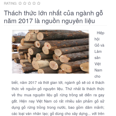
RATING:
Thách thức lớn nhất của ngành gỗ
năm 2017 là nguồn nguyên liệu
Hiệp
hội
Gỗ và
Lâm
sản
Việt
Nam
cho
biết, năm 2017 và thời gian tới, ngành gỗ sẽ có 4 thách
thức về nguồn gỗ nguyên liệu. Thứ nhất là thách thức
về thu mua nguyên liệu gỗ rừng trồng sẽ diễn ra gay
gắt. Hiện nay Việt Nam có rất nhiều sản phẩm gỗ sử
dụng gỗ rừng trồng trong nước, bao gồm dăm mảnh;
các loại ván nhân tạo; gỗ dùng cho xây dựng... với trên