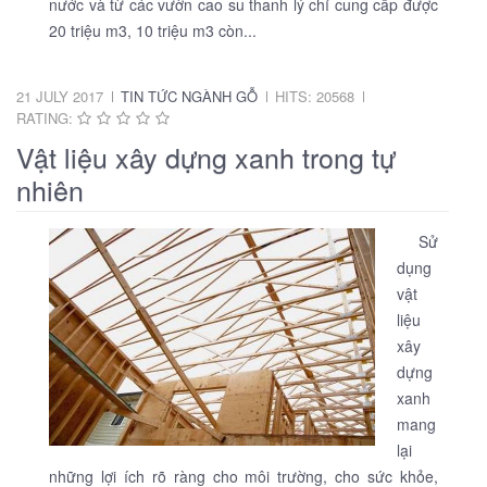
nước và từ các vườn cao su thanh lý chỉ cung cấp được
20 triệu m3, 10 triệu m3 còn...
21 JULY 2017
TIN TỨC NGÀNH GỖ
HITS: 20568
RATING:
Vật liệu xây dựng xanh trong tự
nhiên
Sử
dụng
vật
liệu
xây
dựng
xanh
mang
lại
những lợi ích rõ ràng cho môi trường, cho sức khỏe,