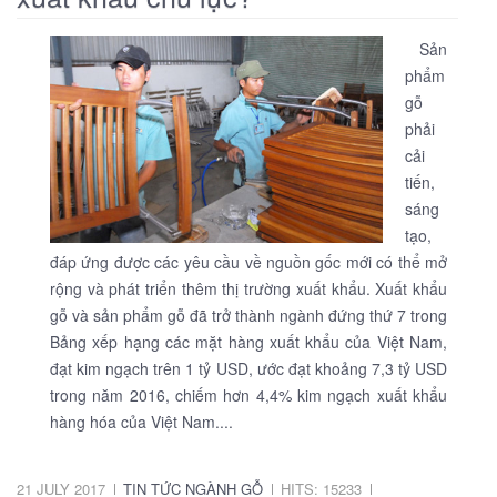
Sản
phẩm
gỗ
phải
cải
tiến,
sáng
tạo,
đáp ứng được các yêu cầu về nguồn gốc mới có thể mở
rộng và phát triển thêm thị trường xuất khẩu. Xuất khẩu
gỗ và sản phẩm gỗ đã trở thành ngành đứng thứ 7 trong
Bảng xếp hạng các mặt hàng xuất khẩu của Việt Nam,
đạt kim ngạch trên 1 tỷ USD, ước đạt khoảng 7,3 tỷ USD
trong năm 2016, chiếm hơn 4,4% kim ngạch xuất khẩu
hàng hóa của Việt Nam....
21 JULY 2017
TIN TỨC NGÀNH GỖ
HITS: 15233