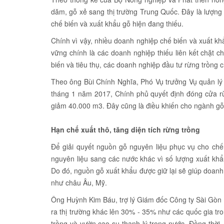
dăm, gỗ xẻ sang thị trường Trung Quốc. Đây là lượng
chế biến và xuất khẩu gỗ hiện đang thiếu.
Chính vì vậy, nhiều doanh nghiệp chế biến và xuất 
vững chính là các doanh nghiệp thiếu liên kết chặt 
biến và tiêu thụ, các doanh nghiệp đầu tư rừng trồng 
Theo ông Bùi Chính Nghĩa, Phó Vụ trưởng Vụ quản lý 
tháng 1 năm 2017, Chính phủ quyết định đóng cửa r
giảm 40.000 m3. Đây cũng là điều khiến cho ngành gỗ r
Hạn chế xuất thô, tăng diện tích rừng trồng
Để giải quyết nguồn gỗ nguyên liệu phục vụ cho chế
nguyên liệu sang các nước khác vì số lượng xuất k
Do đó, nguồn gỗ xuất khẩu được giữ lại sẽ giúp doanh 
như châu Âu, Mỹ.
Ông Huỳnh Kim Báu, trợ lý Giám đốc Công ty Sài Gòn F
ra thị trường khác lên 30% - 35% như các quốc gia tr
trồng và vườn cao su thanh lý trong nước. Đồng thời,