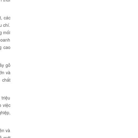
, các
u chí.
ng mối
doanh
g cao
ây gỗ
ớn và
 chất
 triệu
o việc
ghiệp,
ên và
ỗ mới