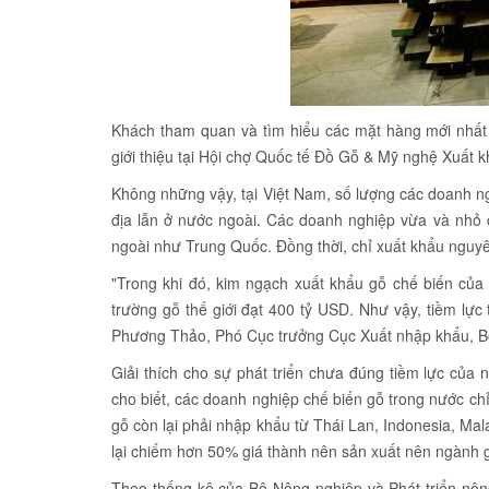
Khách tham quan và tìm hiểu các mặt hàng mới nhất
giới thiệu tại Hội chợ Quốc tế Đồ Gỗ & Mỹ nghệ Xuâ
Không những vậy, tại Việt Nam, số lượng các doanh ng
địa lẫn ở nước ngoài. Các doanh nghiệp vừa và nhỏ
ngoài như Trung Quốc. Đồng thời, chỉ xuất khẩu nguyê
"Trong khi đó, kim ngạch xuất khẩu gỗ chế biến của
trường gỗ thế giới đạt 400 tỷ USD. Như vậy, tiềm lực
Phương Thảo, Phó Cục trưởng Cục Xuất nhập khẩu, 
Giải thích cho sự phát triển chưa đúng tiềm lực củ
cho biết, các doanh nghiệp chế biến gỗ trong nước chỉ
gỗ còn lại phải nhập khẩu từ Thái Lan, Indonesia, Mal
lại chiếm hơn 50% giá thành nên sản xuất nên ngành 
Theo thống kê của Bộ Nông nghiệp và Phát triển nông