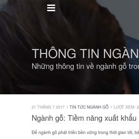
THÔNG TIN NGÀ
Những thông tin về ngành gỗ tro
21 THÁNG 7 2017
TIN TỨC NGÀNH GỖ
LƯỢT XEM: 2
Ngành gỗ: Tiềm năng xuất khẩu l
Để ngành gỗ phát triển bền vững trong thời gian tới, b