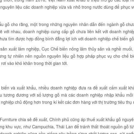
 nguyên liệu các doanh nghiệp vừa và nhỏ trong nước dùng để phục v
khẩu gỗ cho rằng, một trong những nguyên nhân dẫn đến ngành gỗ chư
chẽ với nhau, doanh nghiệp cung cấp gỗ chưa liên kết với doanh nghi
chưa tìm được hợp đồng bình đẳng lợi ích với doanh nghiệp chế biến g
sản xuất lâm nghiệp, Cục Chế biến nông lâm thủy sản và nghề muối, 
ừng tự nhiên nên nguồn nguyên liệu gỗ hợp pháp phục vụ cho chế bi
ơi vào khó khăn trong thời gian tới.
 biến và xuất khẩu, nhiều doanh nghiệp đưa ra đề xuất cấm xuất kh
hẩu tương đương với số lượng gỗ mà các doanh nghiệp nhập khẩu mỗi
nghiệp chủ động hơn trong kí kết các đơn hàng với thị trường tiêu th
urniture chia sẻ đề xuất, Chính phủ cũng áp thuế xuất khẩu gỗ nguyê
ong khu vực, như Campuchia, Thái Lan để tránh thất thoát nguồn gỗ t
 doanh nghiệp cũng cần giống cây trồng rừng chất lượng cao, rút ngắ