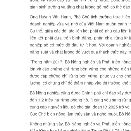
gian sinh trưởng và tăng chất lượng gỗ mới có thể đá
Ông Huỳnh Văn Hạnh, Phó Chủ tịch thường trực Hiệp 
doanh nghiệp vừa và nhỏ của Việt Nam muốn cạnh tranh 
Cụ thể, giữa các đối tác liên kết phải có nhu cầu liên k
liên kết phải dựa trên bình đẳng, phân chia từng k
nghiệp sẽ có mức độ đầu tư ít hơn. Với doanh nghiệ
năng suất và chất lượng để vượt qua thách thức này, 
"Trong năm 2017, Bộ Nông nghiệp và Phát triển nông 
lớn và cấp chứng chỉ rừng bền vững cho những diện t
được cấp chứng chỉ rừng bền vững, phục vụ cho chế 
lượng, có chứng chỉ để thâm nhập vào thị trường khó 
Bộ Nông nghiệp cũng được Chính phủ chỉ đạo xây dựng t
đến 1,2 triệu ha rừng phòng hộ, ít xung yếu sang rừng
cung cấp nguyên liệu gỗ cho giai đoạn từ 2025 trở về
Cục Chế biến nông lâm thủy sản và nghề muối, Bộ Nôn
Không những vậy, Bộ Nông nghiệp và Phát triển nông
Viện Khoa học Lâm nghiệp Nam Trung Bộ và Tây Nguy