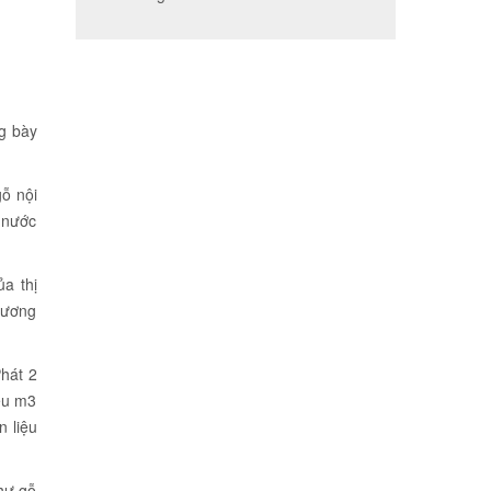
g bày
gỗ nội
 nước
a thị
 Dương
hát 2
iệu m3
n liệu
hư gỗ