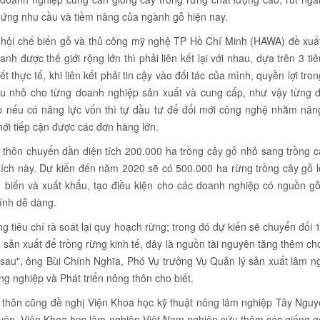
p ứng nhu cầu và tiềm năng của ngành gỗ hiện nay.
hội chế biến gỗ và thủ công mỹ nghệ TP Hồ Chí Minh (HAWA) đề xuất
được thế giới rộng lớn thì phải liên kết lại với nhau, dựa trên 3 tiê
ết thực tế, khi liên kết phải tin cậy vào đối tác của mình, quyền lợi tro
hâu nhỏ cho từng doanh nghiệp sản xuất và cung cấp, như vậy từng 
p nếu có năng lực vốn thì tự đầu tư để đổi mới công nghệ nhằm nân
mới tiếp cận được các đơn hàng lớn.
thôn chuyển dần diện tích 200.000 ha trồng cây gỗ nhỏ sang trồng c
ích này. Dự kiến đến năm 2020 sẽ có 500.000 ha rừng trồng cây gỗ l
biến và xuất khẩu, tạo điều kiện cho các doanh nghiệp có nguồn gỗ
tính dễ dàng.
iêu chí rà soát lại quy hoạch rừng; trong đó dự kiến sẽ chuyển đổi 1
 sản xuất để trồng rừng kinh tế, đây là nguồn tài nguyên tăng thêm ch
 sau", ông Bùi Chính Nghĩa, Phó Vụ trưởng Vụ Quản lý sản xuất lâm n
g nghiệp và Phát triển nông thôn cho biết.
 thôn cũng đề nghị Viện Khoa học kỹ thuật nông lâm nghiệp Tây Nguy
ên, Viện Khoa học lâm nghiệp Việt Nam nghiên cứu thêm các giống g