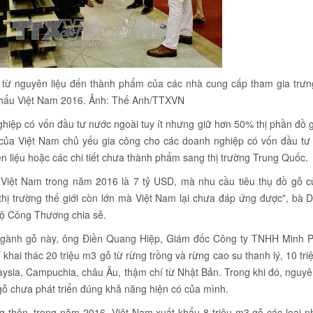
 từ nguyên liệu đến thành phẩm của các nhà cung cấp tham gia trưn
́t khẩu Việt Nam 2016. Ảnh: Thế Anh/TTXVN
hiệp có vốn đầu tư nước ngoài tuy ít nhưng giữ hơn 50% thị phần đồ 
 của Việt Nam chủ yếu gia công cho các doanh nghiệp có vốn đầu tư
n liệu hoặc các chi tiết chưa thành phẩm sang thị trường Trung Quốc.
 Việt Nam trong năm 2016 là 7 tỷ USD, mà nhu cầu tiêu thụ đồ gỗ củ
 thị trường thế giới còn lớn mà Việt Nam lại chưa đáp ứng được", bà
Bộ Công Thương chia sẻ.
a ngành gỗ này, ông Điền Quang Hiệp, Giám đốc Công ty TNHH Minh P
 khai thác 20 triệu m3 gỗ từ rừng trồng và rừng cao su thanh lý, 10 tr
aysia, Campuchia, châu Âu, thậm chí từ Nhật Bản. Trong khi đó, nguyê
gỗ chưa phát triển đúng khả năng hiện có của mình.
 thôn, trong năm 2016, Việt Nam xuất khẩu 8 triệu m3 gỗ các loại n