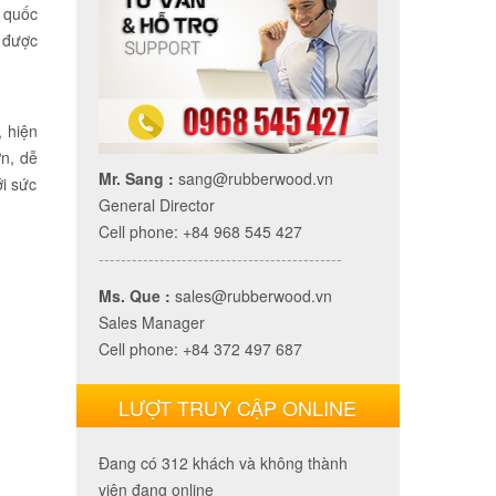
 quốc
p được
 hiện
ớn, dễ
Mr. Sang :
sang@rubberwood.vn
i sức
General Director
Cell phone: +84 968 545 427
--------------------------------------------
Ms. Que :
sales@rubberwood.vn
Sales Manager
Cell phone: +84 372 497 687
LƯỢT TRUY CẬP ONLINE
Đang có 312 khách và không thành
viên đang online