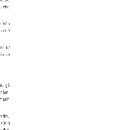
ụ cho
a bền
ệp chế
ỗ.
kể từ
ến sẽ
ẩu gỗ
 năm.
ụ mạnh
n liệu
ừ rừng
n thời