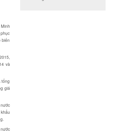
 Minh
ể phục
ế biến
2015,
14 và
 tổng
g giá
 nước
p khẩu
ng.
 nước