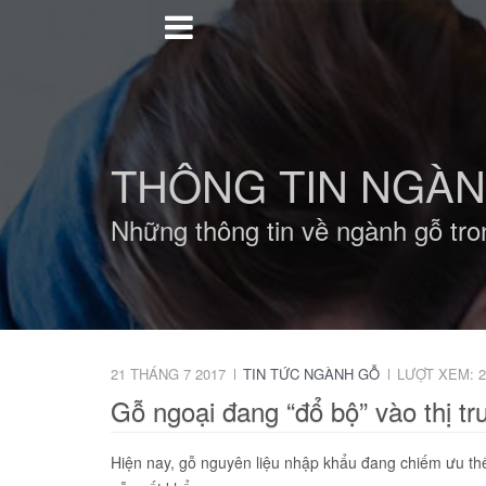
THÔNG TIN NGÀ
Những thông tin về ngành gỗ tro
21 THÁNG 7 2017
TIN TỨC NGÀNH GỖ
LƯỢT XEM: 2
Gỗ ngoại đang “đổ bộ” vào thị tr
Hiện nay, gỗ nguyên liệu nhập khẩu đang chiếm ưu thế