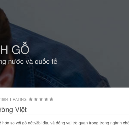
NH GỖ
ng nước và quốc tế
1504
RATING:
ường Việt
 hơn so với gỗ nô%3ḅi địa, và đóng vai trò quan trọng trong ngành ch