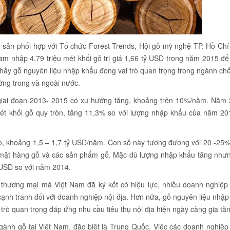
sản phối hợp với Tổ chức Forest Trends, Hội gỗ mỹ nghệ TP. Hồ Chí
am nhập 4,79 triệu mét khối gỗ trị giá 1,66 tỷ USD trong năm 2015 đ
hấy gỗ nguyên liệu nhập khẩu đóng vai trò quan trọng trong ngành ch
ờng trong và ngoài nước.
giai đoạn 2013- 2015 có xu hướng tăng, khoảng trên 10%/năm. Năm 
mét khối gỗ quy tròn, tăng 11,3% so với lượng nhập khẩu của năm 20
o, khoảng 1,5 – 1,7 tỷ USD/năm. Con số này tương đương với 20 -25%
 mặt hàng gỗ và các sản phẩm gỗ. Mặc dù lượng nhập khẩu tăng nhưn
 USD so với năm 2014.
nh thương mại mà Việt Nam đã ký kết có hiệu lực, nhiều doanh nghiệp
cạnh tranh đối với doanh nghiệp nội địa. Hơn nữa, gỗ nguyên liệu nhậ
trò quan trọng đáp ứng nhu cầu tiêu thụ nội địa hiện ngày càng gia tă
ành gỗ tại Việt Nam, đặc biệt là Trung Quốc. Việc các doanh nghiệp