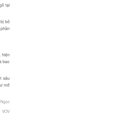
ỗ tại
bị bỏ
ị phần
, hiện
là bao
t sâu
tư mở
 Ngọc
VOV